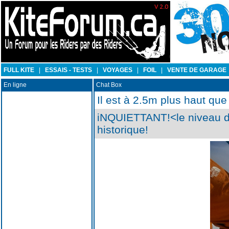
FULL KITE
|
ESSAIS - TESTS
|
VOYAGES
|
FOIL
|
VENTE DE GARAGE
En ligne
Chat Box
Il est à 2.5m plus haut que
iNQUIETTANT!<le niveau de
historique!