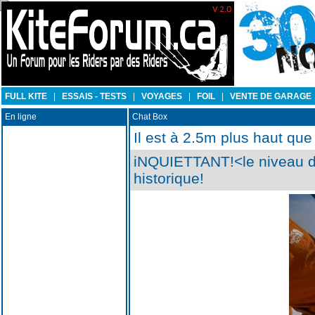
FULL KITE
|
ESSAIS - TESTS
|
VOYAGES
|
FOIL
|
VENTE DE GARAGE
En ligne
Chat Box
Il est à 2.5m plus haut que
iNQUIETTANT!<le niveau de
historique!