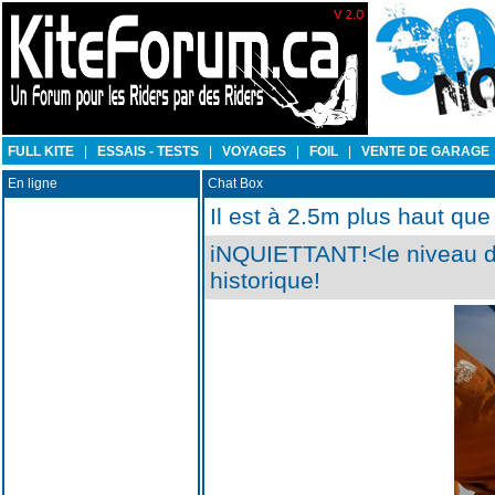
FULL KITE
|
ESSAIS - TESTS
|
VOYAGES
|
FOIL
|
VENTE DE GARAGE
En ligne
Chat Box
Il est à 2.5m plus haut que
iNQUIETTANT!<le niveau de
historique!