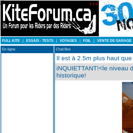
FULL KITE
|
ESSAIS - TESTS
|
VOYAGES
|
FOIL
|
VENTE DE GARAGE
En ligne
Chat Box
Il est à 2.5m plus haut que
iNQUIETTANT!<le niveau de
historique!