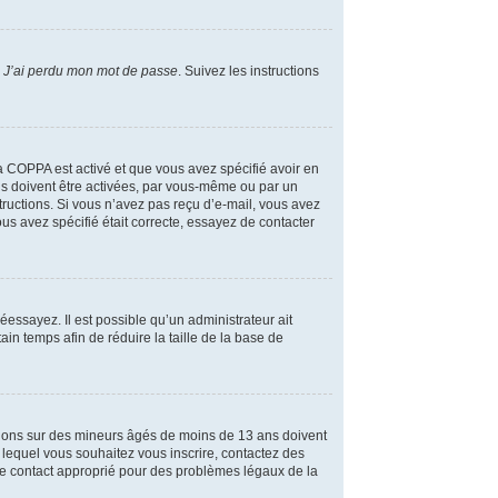
r
J’ai perdu mon mot de passe
. Suivez les instructions
 la COPPA est activé et que vous avez spécifié avoir en
ns doivent être activées, par vous-même ou par un
structions. Si vous n’avez pas reçu d’e-mail, vous avez
us avez spécifié était correcte, essayez de contacter
réessayez. Il est possible qu’un administrateur ait
n temps afin de réduire la taille de la base de
mations sur des mineurs âgés de moins de 13 ans doivent
s lequel vous souhaitez vous inscrire, contactez des
 le contact approprié pour des problèmes légaux de la