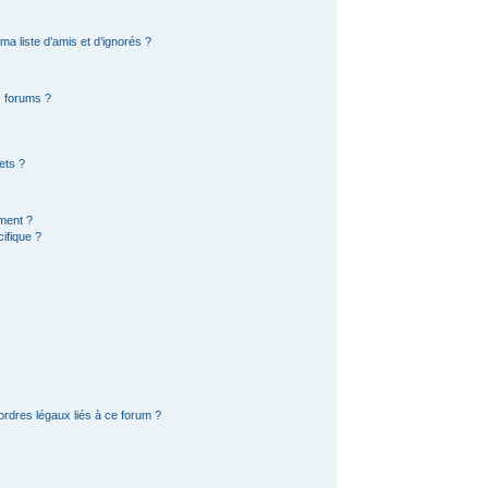
a liste d’amis et d’ignorés ?
s forums ?
ets ?
ement ?
ifique ?
ordres légaux liés à ce forum ?