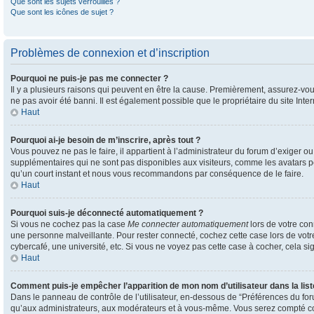
Que sont les sujets verrouillés ?
Que sont les icônes de sujet ?
Problèmes de connexion et d’inscription
Pourquoi ne puis-je pas me connecter ?
Il y a plusieurs raisons qui peuvent en être la cause. Premièrement, assurez-vous
ne pas avoir été banni. Il est également possible que le propriétaire du site Inter
Haut
Pourquoi ai-je besoin de m’inscrire, après tout ?
Vous pouvez ne pas le faire, il appartient à l’administrateur du forum d’exiger 
supplémentaires qui ne sont pas disponibles aux visiteurs, comme les avatars per
qu’un court instant et nous vous recommandons par conséquence de le faire.
Haut
Pourquoi suis-je déconnecté automatiquement ?
Si vous ne cochez pas la case
Me connecter automatiquement
lors de votre con
une personne malveillante. Pour rester connecté, cochez cette case lors de vot
cybercafé, une université, etc. Si vous ne voyez pas cette case à cocher, cela sig
Haut
Comment puis-je empêcher l’apparition de mon nom d’utilisateur dans la liste
Dans le panneau de contrôle de l’utilisateur, en-dessous de “Préférences du for
qu’aux administrateurs, aux modérateurs et à vous-même. Vous serez compté com