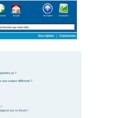
cations
Accueil
Inscription
Connexion
Inscription
|
Connexion
ejoindre un ?
s une couleur différente ?
 !
elqu’un sur ce forum !