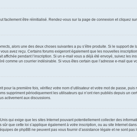
ut facilement être réinitialisé. Rendez-vous sur la page de connexion et cliquez su
corrects, alors une des deux choses suivantes a pu s’être produite. Si le support de
e vous avez reçu. Certains forums exigeront également que les nouvelles inscriptio
it affichée pendant l’inscription. Si un e-mail vous a déjà été envoyé, suivez les in
déré comme un courrier indésirable. Si vous êtes certain que l’adresse e-mail que vo
 pour la première fois, vérifiez votre nom d’utilisateur et votre mot de passe, puis 
 suppriment périodiquement les utilisateurs qui n’ont rien publiés depuis un certai
plus activement aux discussions.
s-Unis qui exige que les sites Internet pouvant potentiellement collecter des infor
 sûr que cette loi s’applique également à votre inscription, ou au site Internet dan
s équipes de phpBB ne peuvent pas vous fournir d’assistance légale et ne sont pas