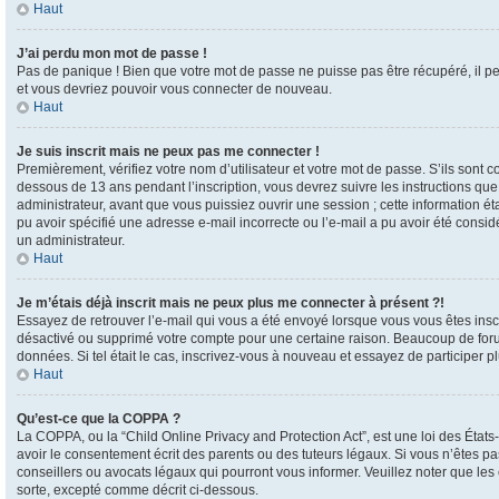
Haut
J’ai perdu mon mot de passe !
Pas de panique ! Bien que votre mot de passe ne puisse pas être récupéré, il pe
et vous devriez pouvoir vous connecter de nouveau.
Haut
Je suis inscrit mais ne peux pas me connecter !
Premièrement, vérifiez votre nom d’utilisateur et votre mot de passe. S’ils sont 
dessous de 13 ans pendant l’inscription, vous devrez suivre les instructions qu
administrateur, avant que vous puissiez ouvrir une session ; cette information éta
pu avoir spécifié une adresse e-mail incorrecte ou l’e-mail a pu avoir été consi
un administrateur.
Haut
Je m’étais déjà inscrit mais ne peux plus me connecter à présent ?!
Essayez de retrouver l’e-mail qui vous a été envoyé lorsque vous vous êtes inscrit
désactivé ou supprimé votre compte pour une certaine raison. Beaucoup de forums
données. Si tel était le cas, inscrivez-vous à nouveau et essayez de participer 
Haut
Qu’est-ce que la COPPA ?
La COPPA, ou la “Child Online Privacy and Protection Act”, est une loi des État
avoir le consentement écrit des parents ou des tuteurs légaux. Si vous n’êtes pas
conseillers ou avocats légaux qui pourront vous informer. Veuillez noter que le
sorte, excepté comme décrit ci-dessous.