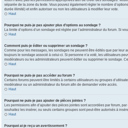
vous n’avez pas les permissions appropriées afin de créer des sondages. Veuill
séparée de la zone du texte. Vous pouvez également régler le nombre d’options pa
durée illimité) et enfin autoriser ou non les utilisateurs à modifier leur vote.
Haut
Pourquoi ne puis-je pas ajouter plus d’options au sondage ?
La limite d’options d’un sondage est réglée par l’administrateur du forum. Si vo
Haut
Comment puis-je éditer ou supprimer un sondage ?
Comme pour les messages, les sondages ne peuvent être édités que par leur aute
toujours le sondage associé à celui-ci. Si personne n’a voté, les utilisateurs 
modérateurs ou les administrateurs peuvent éditer ou supprimer le sondage. C
Haut
Pourquoi ne puis-je pas accéder au forum ?
Certains forums peuvent être limités à certains utilisateurs ou groupes d’utilisat
modérateur ou un administrateur du forum afin de demander votre accès.
Haut
Pourquoi ne puis-je pas ajouter de pièces jointes ?
Les permissions afin d’ajouter des pièces jointes sont accordées par forum, par 
souhaitez les insérer, ou seuls certains groupes sont peut-être autorisés à insé
Haut
Pourquoi ai-je reçu un avertissement ?