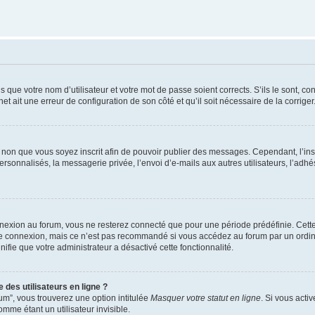
 que votre nom d’utilisateur et votre mot de passe soient corrects. S’ils le sont, co
net ait une erreur de configuration de son côté et qu’il soit nécessaire de la corriger
ou non que vous soyez inscrit afin de pouvoir publier des messages. Cependant, l’in
sonnalisés, la messagerie privée, l’envoi d’e-mails aux autres utilisateurs, l’adhé
nexion au forum, vous ne resterez connecté que pour une période prédéfinie. Cette
re connexion, mais ce n’est pas recommandé si vous accédez au forum par un ordina
nifie que votre administrateur a désactivé cette fonctionnalité.
 des utilisateurs en ligne ?
um”, vous trouverez une option intitulée
Masquer votre statut en ligne
. Si vous acti
me étant un utilisateur invisible.