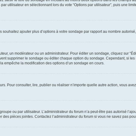
ez saisir le titre du sondage en incluant au moins deux options dans les champs a
r utilisateur en sélectionnant lors du vote “Options par utilisateur”, puis une lim
us souhaitez ajouter plus d’options à votre sondage par rapport au nombre autorisé,
ur, un modérateur ou un administrateur. Pour éditer un sondage, cliquez sur “Édite
peuvent supprimer le sondage ou éditer chaque option du sondage. Cependant, si les
ela empêche la modification des options d’un sondage en cours.
eurs. Pour consulter, lire, publier ou réaliser n’importe quelle autre action, vous 
groupe ou par utilisateur. L’administrateur du forum n’a peut-être pas autorisé l’aj
rer des pièces jointes. Contactez l’administrateur du forum si vous ne savez pas po