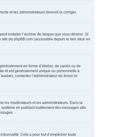
ecte et les administrateurs devront la corriger.
peut installer l’archive de langue que vous désirez. Si
le site de phpBB.com (accessible depuis le lien situé en
 généralement en forme d’étoiles, de carrés ou de
atar et est généralement unique ou personnelle à
d’avatars, contactez l’administrateur du forum et
me les modérateurs et les administrateurs. Dans la
ce système en publiant inutilement des messages afin
essages.
fonctionnalité. Cela a pour but d’empêcher toute