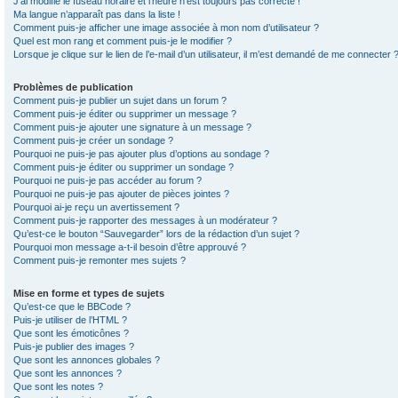
J’ai modifié le fuseau horaire et l’heure n’est toujours pas correcte !
Ma langue n’apparaît pas dans la liste !
Comment puis-je afficher une image associée à mon nom d’utilisateur ?
Quel est mon rang et comment puis-je le modifier ?
Lorsque je clique sur le lien de l’e-mail d’un utilisateur, il m’est demandé de me connecter 
Problèmes de publication
Comment puis-je publier un sujet dans un forum ?
Comment puis-je éditer ou supprimer un message ?
Comment puis-je ajouter une signature à un message ?
Comment puis-je créer un sondage ?
Pourquoi ne puis-je pas ajouter plus d’options au sondage ?
Comment puis-je éditer ou supprimer un sondage ?
Pourquoi ne puis-je pas accéder au forum ?
Pourquoi ne puis-je pas ajouter de pièces jointes ?
Pourquoi ai-je reçu un avertissement ?
Comment puis-je rapporter des messages à un modérateur ?
Qu’est-ce le bouton “Sauvegarder” lors de la rédaction d’un sujet ?
Pourquoi mon message a-t-il besoin d’être approuvé ?
Comment puis-je remonter mes sujets ?
Mise en forme et types de sujets
Qu’est-ce que le BBCode ?
Puis-je utiliser de l’HTML ?
Que sont les émoticônes ?
Puis-je publier des images ?
Que sont les annonces globales ?
Que sont les annonces ?
Que sont les notes ?