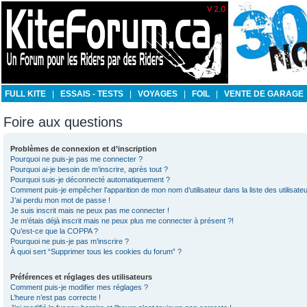
FULL KITE
|
ESSAIS - TESTS
|
VOYAGES
|
FOIL
|
VENTE DE GARAGE
Foire aux questions
Problèmes de connexion et d’inscription
Pourquoi ne puis-je pas me connecter ?
Pourquoi ai-je besoin de m’inscrire, après tout ?
Pourquoi suis-je déconnecté automatiquement ?
Comment puis-je empêcher l’apparition de mon nom d’utilisateur dans la liste des utilisateu
J’ai perdu mon mot de passe !
Je suis inscrit mais ne peux pas me connecter !
Je m’étais déjà inscrit mais ne peux plus me connecter à présent ?!
Qu’est-ce que la COPPA ?
Pourquoi ne puis-je pas m’inscrire ?
À quoi sert “Supprimer tous les cookies du forum” ?
Préférences et réglages des utilisateurs
Comment puis-je modifier mes réglages ?
L’heure n’est pas correcte !