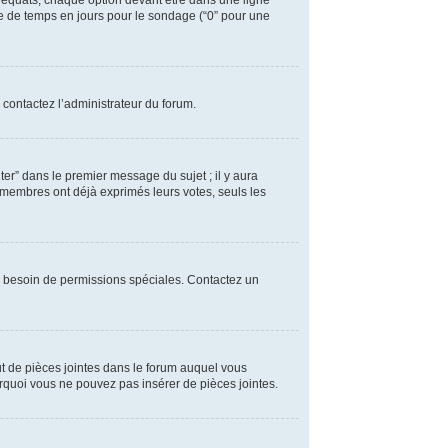
déquats, chaque option devant être dans une ligne
ite de temps en jours pour le sondage (“0” pour une
 contactez l’administrateur du forum.
r” dans le premier message du sujet ; il y aura
 membres ont déjà exprimés leurs votes, seuls les
avez besoin de permissions spéciales. Contactez un
out de pièces jointes dans le forum auquel vous
urquoi vous ne pouvez pas insérer de pièces jointes.