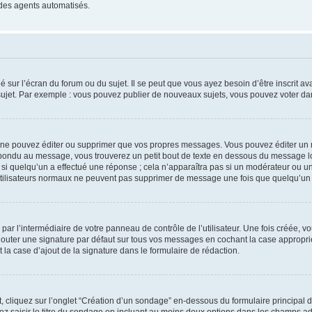
 des agents automatisés.
 sur l’écran du forum ou du sujet. Il se peut que vous ayez besoin d’être inscrit a
ujet. Par exemple : vous pouvez publier de nouveaux sujets, vous pouvez voter da
ne pouvez éditer ou supprimer que vos propres messages. Vous pouvez éditer un 
répondu au message, vous trouverez un petit bout de texte en dessous du message
e si quelqu’un a effectué une réponse ; cela n’apparaîtra pas si un modérateur ou u
es utilisateurs normaux ne peuvent pas supprimer de message une fois que quelqu’un
ar l’intermédiaire de votre panneau de contrôle de l’utilisateur. Une fois créée, 
jouter une signature par défaut sur tous vos messages en cochant la case appropriée
la case d’ajout de la signature dans le formulaire de rédaction.
cliquez sur l’onglet “Création d’un sondage” en-dessous du formulaire principal de 