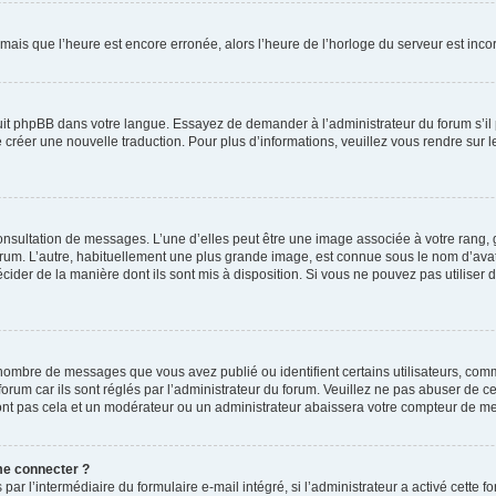
 mais que l’heure est encore erronée, alors l’heure de l’horloge du serveur est incorr
duit phpBB dans votre langue. Essayez de demander à l’administrateur du forum s’il 
de créer une nouvelle traduction. Pour plus d’informations, veuillez vous rendre sur 
 consultation de messages. L’une d’elles peut être une image associée à votre rang,
 forum. L’autre, habituellement une plus grande image, est connue sous le nom d’av
décider de la manière dont ils sont mis à disposition. Si vous ne pouvez pas utiliser 
 nombre de messages que vous avez publié ou identifient certains utilisateurs, com
forum car ils sont réglés par l’administrateur du forum. Veuillez ne pas abuser de 
ont pas cela et un modérateur ou un administrateur abaissera votre compteur de m
 me connecter ?
 par l’intermédiaire du formulaire e-mail intégré, si l’administrateur a activé cette 