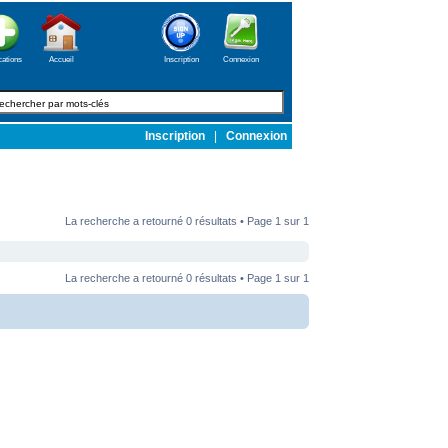
cations
Accueil
Inscription
Connexion
Inscription
|
Connexion
La recherche a retourné 0 résultats • Page
1
sur
1
La recherche a retourné 0 résultats • Page
1
sur
1