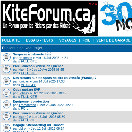
FULL KITE
|
ESSAIS - TESTS
|
VOYAGES
|
FOIL
|
VENTE DE GARAGE
Publier un nouveau sujet
Sargasse à cabarete l'été
par
grumman
» Mer 16 Juil 2025 14:31
dans
FULL KITE
Parc Jameson Venise en Québec
par
kiter49
» Jeu 10 Avr 2025 08:55
dans
FULL KITE
Des retours sur les spots de kite en Vendée (France) ?
par
Ionidas
» Lun 14 Juil 2025 17:33
dans
VOYAGES
Cuba update SVP
par
Lebazy
» Dim 22 Juin 2025 10:12
dans
FULL KITE
Equipement protection
par
Tramontane
» Mer 26 Jan 2022 20:20
dans
FOIL
Parc Jameson Venise en Québec
par
kiter49
» Lun 16 Juin 2025 05:30
dans
FULL KITE
Bagage Kiteboarding Air Transat
par
pbiron
» Jeu 12 Juin 2025 09:14