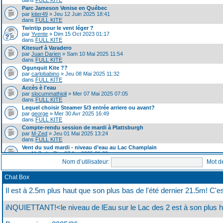
dans
FULL KITE
Parc Jameson Venise en Québec
par
kiter49
» Jeu 12 Juin 2025 18:41
dans
FULL KITE
Twintip pour le vent léger ?
par
Yvente
» Dim 15 Oct 2023 01:17
dans
FULL KITE
Kitesurf à Varadero
par
Juan Darien
» Sam 10 Mai 2025 11:54
dans
FULL KITE
Ogunquit Kite ??
par
carlobabino
» Jeu 08 Mai 2025 11:32
dans
FULL KITE
Accès è l'eau
par
slocummathioli
» Mer 07 Mai 2025 07:05
dans
FULL KITE
Lequel choisir Steamer 5/3 entrée arriere ou avant?
par
george
» Mer 30 Avr 2025 16:49
dans
FULL KITE
Compte-rendu session de mardi à Plattsburgh
par
M-Zed
» Jeu 01 Mai 2025 13:24
dans
FULL KITE
Vent du sud mardi - niveau d’eau au Lac Champlain
par
M-Zed
» Dim 27 Avr 2025 21:22
dans
FULL KITE
Nom d’utilisateur:
Mot d
Avez vous vu le 22 Degré Halo en Snowkite?
par
george
» Jeu 24 Avr 2025 11:40
Chat Box
dans
FULL KITE
A donner...
Il est à 2.5m plus haut que son plus bas de l'été dernier 21.5m! C'
par
flusher
» Ven 11 Avr 2025 22:18
dans
FULL KITE
iNQUIETTANT!<le niveau de lEau sur le Lac des 2 est à son plus ha
SPEED, Vitesse sur Glace
par
george
» Ven 11 Avr 2025 13:08
dans
FULL KITE