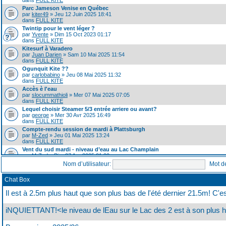
dans
FULL KITE
Parc Jameson Venise en Québec
par
kiter49
» Jeu 12 Juin 2025 18:41
dans
FULL KITE
Twintip pour le vent léger ?
par
Yvente
» Dim 15 Oct 2023 01:17
dans
FULL KITE
Kitesurf à Varadero
par
Juan Darien
» Sam 10 Mai 2025 11:54
dans
FULL KITE
Ogunquit Kite ??
par
carlobabino
» Jeu 08 Mai 2025 11:32
dans
FULL KITE
Accès è l'eau
par
slocummathioli
» Mer 07 Mai 2025 07:05
dans
FULL KITE
Lequel choisir Steamer 5/3 entrée arriere ou avant?
par
george
» Mer 30 Avr 2025 16:49
dans
FULL KITE
Compte-rendu session de mardi à Plattsburgh
par
M-Zed
» Jeu 01 Mai 2025 13:24
dans
FULL KITE
Vent du sud mardi - niveau d’eau au Lac Champlain
par
M-Zed
» Dim 27 Avr 2025 21:22
dans
FULL KITE
Nom d’utilisateur:
Mot d
Avez vous vu le 22 Degré Halo en Snowkite?
par
george
» Jeu 24 Avr 2025 11:40
Chat Box
dans
FULL KITE
A donner...
Il est à 2.5m plus haut que son plus bas de l'été dernier 21.5m! C'
par
flusher
» Ven 11 Avr 2025 22:18
dans
FULL KITE
iNQUIETTANT!<le niveau de lEau sur le Lac des 2 est à son plus ha
SPEED, Vitesse sur Glace
par
george
» Ven 11 Avr 2025 13:08
dans
FULL KITE