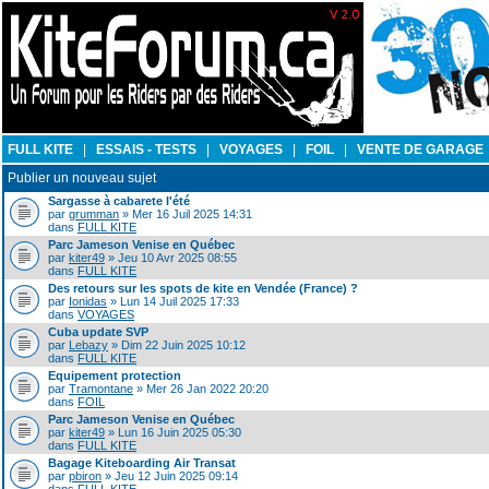
FULL KITE
|
ESSAIS - TESTS
|
VOYAGES
|
FOIL
|
VENTE DE GARAGE
Publier un nouveau sujet
Sargasse à cabarete l'été
par
grumman
» Mer 16 Juil 2025 14:31
dans
FULL KITE
Parc Jameson Venise en Québec
par
kiter49
» Jeu 10 Avr 2025 08:55
dans
FULL KITE
Des retours sur les spots de kite en Vendée (France) ?
par
Ionidas
» Lun 14 Juil 2025 17:33
dans
VOYAGES
Cuba update SVP
par
Lebazy
» Dim 22 Juin 2025 10:12
dans
FULL KITE
Equipement protection
par
Tramontane
» Mer 26 Jan 2022 20:20
dans
FOIL
Parc Jameson Venise en Québec
par
kiter49
» Lun 16 Juin 2025 05:30
dans
FULL KITE
Bagage Kiteboarding Air Transat
par
pbiron
» Jeu 12 Juin 2025 09:14