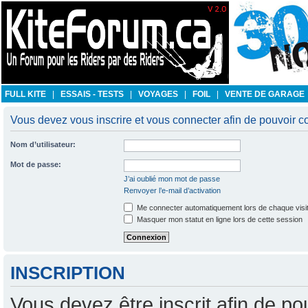
FULL KITE
|
ESSAIS - TESTS
|
VOYAGES
|
FOIL
|
VENTE DE GARAGE
Vous devez vous inscrire et vous connecter afin de pouvoir con
Nom d’utilisateur:
Mot de passe:
J’ai oublié mon mot de passe
Renvoyer l’e-mail d’activation
Me connecter automatiquement lors de chaque visi
Masquer mon statut en ligne lors de cette session
INSCRIPTION
Vous devez être inscrit afin de po