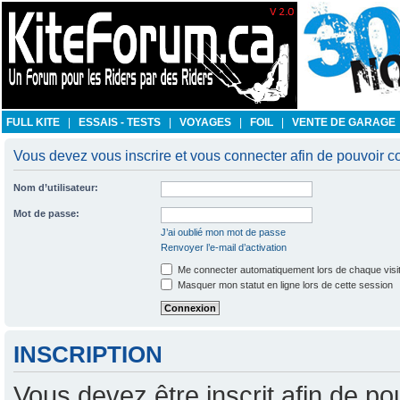
FULL KITE
|
ESSAIS - TESTS
|
VOYAGES
|
FOIL
|
VENTE DE GARAGE
Vous devez vous inscrire et vous connecter afin de pouvoir con
Nom d’utilisateur:
Mot de passe:
J’ai oublié mon mot de passe
Renvoyer l’e-mail d’activation
Me connecter automatiquement lors de chaque visi
Masquer mon statut en ligne lors de cette session
INSCRIPTION
Vous devez être inscrit afin de po