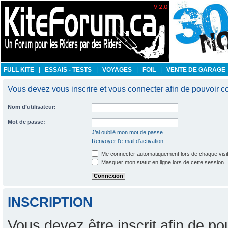
FULL KITE
|
ESSAIS - TESTS
|
VOYAGES
|
FOIL
|
VENTE DE GARAGE
Vous devez vous inscrire et vous connecter afin de pouvoir con
Nom d’utilisateur:
Mot de passe:
J’ai oublié mon mot de passe
Renvoyer l’e-mail d’activation
Me connecter automatiquement lors de chaque visi
Masquer mon statut en ligne lors de cette session
INSCRIPTION
Vous devez être inscrit afin de po