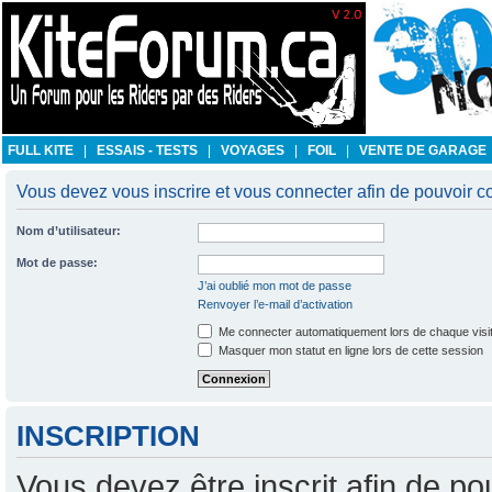
FULL KITE
|
ESSAIS - TESTS
|
VOYAGES
|
FOIL
|
VENTE DE GARAGE
Vous devez vous inscrire et vous connecter afin de pouvoir con
Nom d’utilisateur:
Mot de passe:
J’ai oublié mon mot de passe
Renvoyer l’e-mail d’activation
Me connecter automatiquement lors de chaque visi
Masquer mon statut en ligne lors de cette session
INSCRIPTION
Vous devez être inscrit afin de po