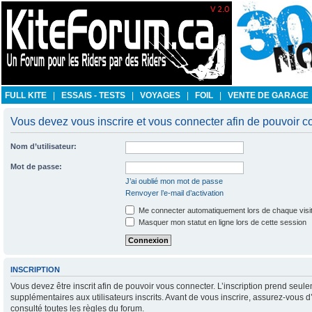
FULL KITE
|
ESSAIS - TESTS
|
VOYAGES
|
FOIL
|
VENTE DE GARAGE
Vous devez vous inscrire et vous connecter afin de pouvoir con
Nom d’utilisateur:
Mot de passe:
J’ai oublié mon mot de passe
Renvoyer l’e-mail d’activation
Me connecter automatiquement lors de chaque visi
Masquer mon statut en ligne lors de cette session
INSCRIPTION
Vous devez être inscrit afin de pouvoir vous connecter. L’inscription prend se
supplémentaires aux utilisateurs inscrits. Avant de vous inscrire, assurez-vous d
consulté toutes les règles du forum.