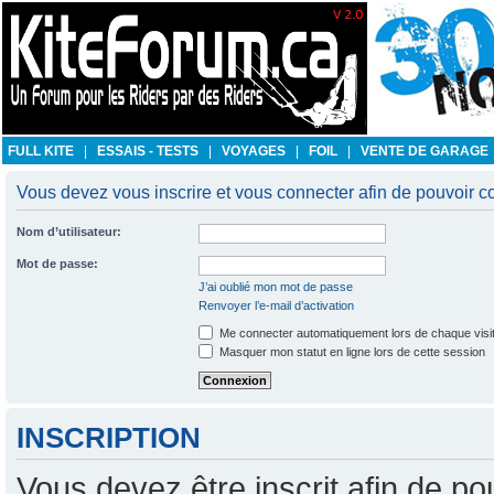
FULL KITE
|
ESSAIS - TESTS
|
VOYAGES
|
FOIL
|
VENTE DE GARAGE
Vous devez vous inscrire et vous connecter afin de pouvoir con
Nom d’utilisateur:
Mot de passe:
J’ai oublié mon mot de passe
Renvoyer l’e-mail d’activation
Me connecter automatiquement lors de chaque visi
Masquer mon statut en ligne lors de cette session
INSCRIPTION
Vous devez être inscrit afin de po