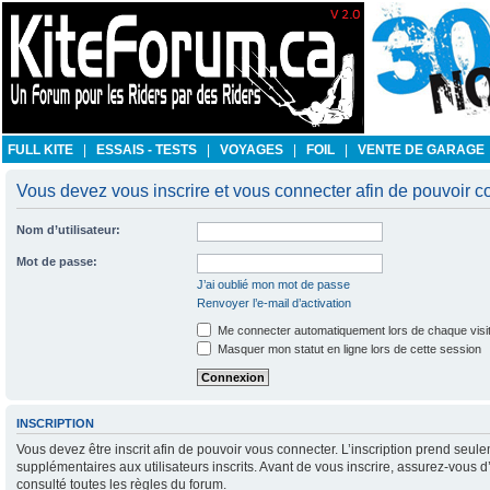
FULL KITE
|
ESSAIS - TESTS
|
VOYAGES
|
FOIL
|
VENTE DE GARAGE
Vous devez vous inscrire et vous connecter afin de pouvoir con
Nom d’utilisateur:
Mot de passe:
J’ai oublié mon mot de passe
Renvoyer l’e-mail d’activation
Me connecter automatiquement lors de chaque visi
Masquer mon statut en ligne lors de cette session
INSCRIPTION
Vous devez être inscrit afin de pouvoir vous connecter. L’inscription prend se
supplémentaires aux utilisateurs inscrits. Avant de vous inscrire, assurez-vous d
consulté toutes les règles du forum.