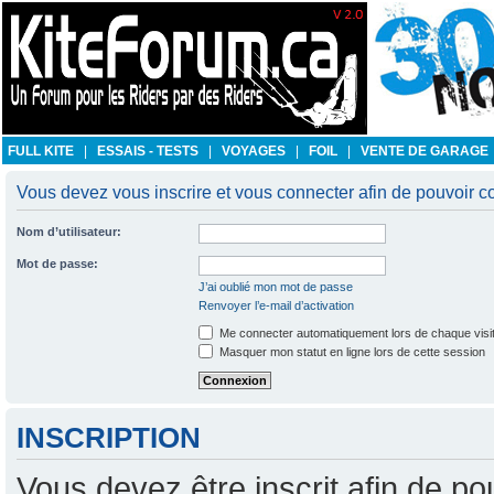
FULL KITE
|
ESSAIS - TESTS
|
VOYAGES
|
FOIL
|
VENTE DE GARAGE
Vous devez vous inscrire et vous connecter afin de pouvoir con
Nom d’utilisateur:
Mot de passe:
J’ai oublié mon mot de passe
Renvoyer l’e-mail d’activation
Me connecter automatiquement lors de chaque visi
Masquer mon statut en ligne lors de cette session
INSCRIPTION
Vous devez être inscrit afin de po