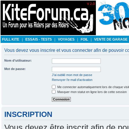
FULL KITE
|
ESSAIS - TESTS
|
VOYAGES
|
FOIL
|
VENTE DE GARAGE
Vous devez vous inscrire et vous connecter afin de pouvoir con
Nom d’utilisateur:
Mot de passe:
J’ai oublié mon mot de passe
Renvoyer l’e-mail d’activation
Me connecter automatiquement lors de chaque visi
Masquer mon statut en ligne lors de cette session
INSCRIPTION
Vous devez être inscrit afin de po