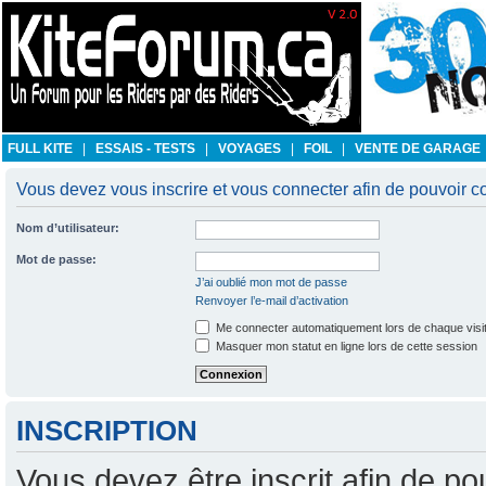
FULL KITE
|
ESSAIS - TESTS
|
VOYAGES
|
FOIL
|
VENTE DE GARAGE
Vous devez vous inscrire et vous connecter afin de pouvoir con
Nom d’utilisateur:
Mot de passe:
J’ai oublié mon mot de passe
Renvoyer l’e-mail d’activation
Me connecter automatiquement lors de chaque visi
Masquer mon statut en ligne lors de cette session
INSCRIPTION
Vous devez être inscrit afin de po