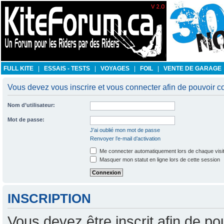
FULL KITE
|
ESSAIS - TESTS
|
VOYAGES
|
FOIL
|
VENTE DE GARAGE
Vous devez vous inscrire et vous connecter afin de pouvoir con
Nom d’utilisateur:
Mot de passe:
J’ai oublié mon mot de passe
Renvoyer l’e-mail d’activation
Me connecter automatiquement lors de chaque visi
Masquer mon statut en ligne lors de cette session
INSCRIPTION
Vous devez être inscrit afin de po