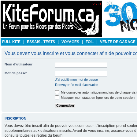
FULL KITE
|
ESSAIS - TESTS
|
VOYAGES
|
FOIL
|
VENTE DE GARAGE
Vous devez vous inscrire et vous connecter afin de pouvoir con
Nom d’utilisateur:
Mot de passe:
J’ai oublié mon mot de passe
Renvoyer l’e-mail d’activation
Me connecter automatiquement lors de chaque visi
Masquer mon statut en ligne lors de cette session
INSCRIPTION
Vous devez être inscrit afin de pouvoir vous connecter. L’inscription prend se
supplémentaires aux utilisateurs inscrits. Avant de vous inscrire, assurez-vous d
consulté toutes les règles du forum.