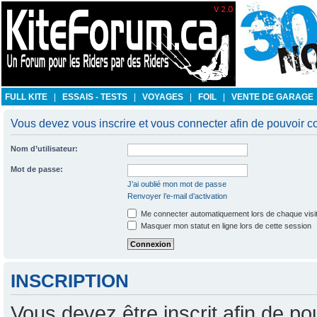
FULL KITE
|
ESSAIS - TESTS
|
VOYAGES
|
FOIL
|
VENTE DE GARAGE
Vous devez vous inscrire et vous connecter afin de pouvoir con
Nom d’utilisateur:
Mot de passe:
J’ai oublié mon mot de passe
Renvoyer l’e-mail d’activation
Me connecter automatiquement lors de chaque visi
Masquer mon statut en ligne lors de cette session
INSCRIPTION
Vous devez être inscrit afin de po