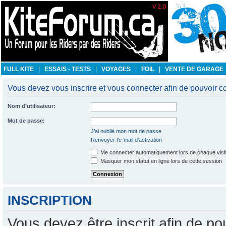
FULL KITE
|
ESSAIS - TESTS
|
VOYAGES
|
FOIL
|
VENTE DE GARAGE
Vous devez vous inscrire et vous connecter afin de pouvoir co
Nom d’utilisateur:
Mot de passe:
J’ai oublié mon mot de passe
Renvoyer l’e-mail d’activation
Me connecter automatiquement lors de chaque visi
Masquer mon statut en ligne lors de cette session
INSCRIPTION
Vous devez être inscrit afin de po