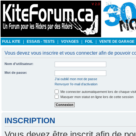
FULL KITE
|
ESSAIS - TESTS
|
VOYAGES
|
FOIL
|
VENTE DE GARAGE
Vous devez vous inscrire et vous connecter afin de pouvoir co
Nom d’utilisateur:
Mot de passe:
J’ai oublié mon mot de passe
Renvoyer l’e-mail d’activation
Me connecter automatiquement lors de chaque visi
Masquer mon statut en ligne lors de cette session
INSCRIPTION
Vous devez être inscrit afin de po