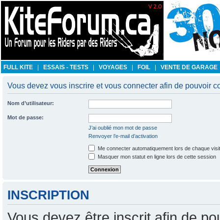
FULL KITE
|
ESSAIS - TESTS
|
VOYAGES
|
FOIL
|
VENTE DE GARAGE
Vous devez vous inscrire et vous connecter afin de pouvoir co
Nom d’utilisateur:
Mot de passe:
J’ai oublié mon mot de passe
Renvoyer l’e-mail d’activation
Me connecter automatiquement lors de chaque visi
Masquer mon statut en ligne lors de cette session
INSCRIPTION
Vous devez être inscrit afin de po