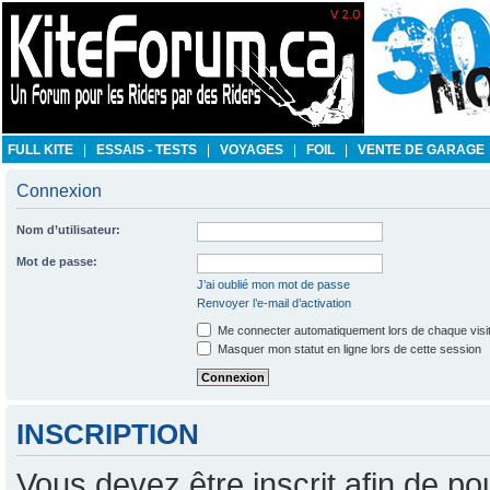
FULL KITE
|
ESSAIS - TESTS
|
VOYAGES
|
FOIL
|
VENTE DE GARAGE
Connexion
Nom d’utilisateur:
Mot de passe:
J’ai oublié mon mot de passe
Renvoyer l’e-mail d’activation
Me connecter automatiquement lors de chaque visi
Masquer mon statut en ligne lors de cette session
INSCRIPTION
Vous devez être inscrit afin de po