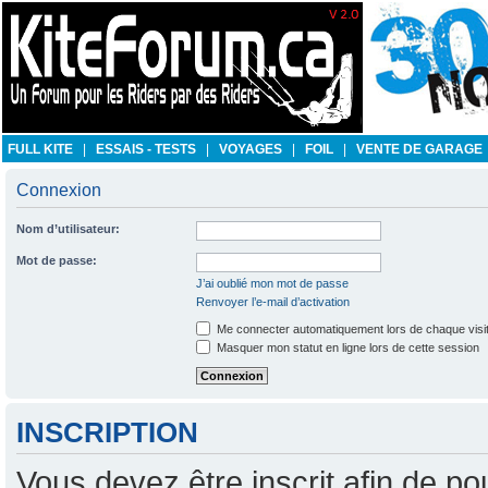
FULL KITE
|
ESSAIS - TESTS
|
VOYAGES
|
FOIL
|
VENTE DE GARAGE
Connexion
Nom d’utilisateur:
Mot de passe:
J’ai oublié mon mot de passe
Renvoyer l’e-mail d’activation
Me connecter automatiquement lors de chaque visi
Masquer mon statut en ligne lors de cette session
INSCRIPTION
Vous devez être inscrit afin de po