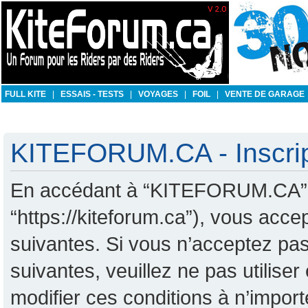
FULL KITE
|
ESSAIS - TESTS
|
VOYAGES
|
FOIL
|
VENTE DE GARAGE
KITEFORUM.CA - Inscrip
En accédant à “KITEFORUM.CA” (d
“https://kiteforum.ca”), vous acc
suivantes. Si vous n’acceptez pas
suivantes, veuillez ne pas utili
modifier ces conditions à n’impo