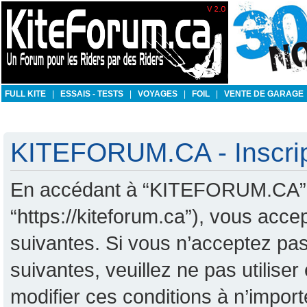
FULL KITE
|
ESSAIS - TESTS
|
VOYAGES
|
FOIL
|
VENTE DE GARAGE
KITEFORUM.CA - Inscrip
En accédant à “KITEFORUM.CA” (d
“https://kiteforum.ca”), vous acc
suivantes. Si vous n’acceptez pas
suivantes, veuillez ne pas utili
modifier ces conditions à n’impo