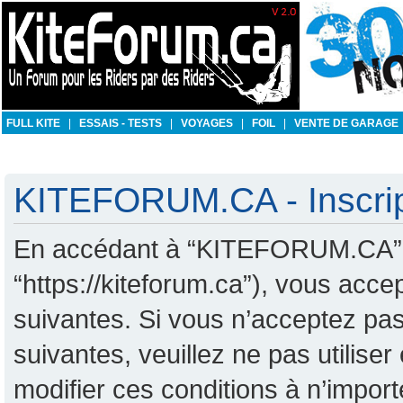
FULL KITE
|
ESSAIS - TESTS
|
VOYAGES
|
FOIL
|
VENTE DE GARAGE
KITEFORUM.CA - Inscrip
En accédant à “KITEFORUM.CA” (d
“https://kiteforum.ca”), vous acc
suivantes. Si vous n’acceptez pas
suivantes, veuillez ne pas utili
modifier ces conditions à n’impo