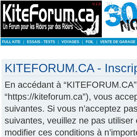
FULL KITE
|
ESSAIS - TESTS
|
VOYAGES
|
FOIL
|
VENTE DE GARAGE
KITEFORUM.CA - Inscrip
En accédant à “KITEFORUM.CA” (d
“https://kiteforum.ca”), vous acc
suivantes. Si vous n’acceptez pas
suivantes, veuillez ne pas utili
modifier ces conditions à n’impo