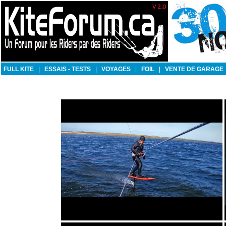
FULL KITE
|
ESSAIS - TESTS
|
VOYAGES
|
FOIL
|
VENTE DE GARAGE