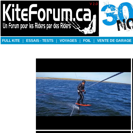
FULL KITE
|
ESSAIS - TESTS
|
VOYAGES
|
FOIL
|
VENTE DE GARAGE