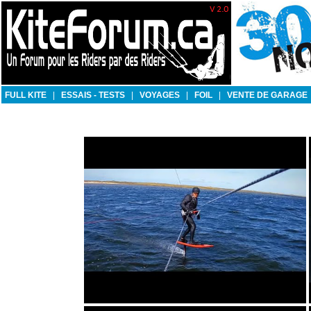
FULL KITE
|
ESSAIS - TESTS
|
VOYAGES
|
FOIL
|
VENTE DE GARAGE