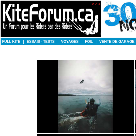
FULL KITE
|
ESSAIS - TESTS
|
VOYAGES
|
FOIL
|
VENTE DE GARAGE