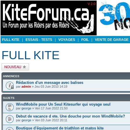
FULL KITE
|
ESSAIS - TESTS
|
VOYAGES
|
FOIL
|
VENTE DE GARAGE
FULL KITE
Publier un nouveau
sujet
ANNONCES
Rédaction d'un message avec balises
par
admin
» Jeu 03 Juin 2010 14:19
SUJETS
WindMobile pour Un Seul Kitesurfer qui voyage seul
par
george
» Ven 17 Juin 2022 21:50
Debut de vacance d ete. Une douche pour mon WindMobile?
par
george
» Ven 03 Juin 2022 20:11
Boutique d'équipement de triathlon et matos kite