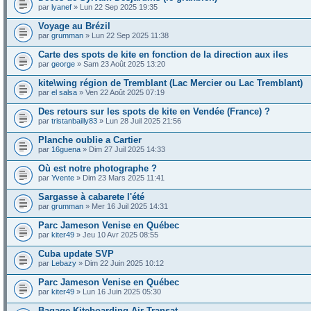
par
lyanef
» Lun 22 Sep 2025 19:35
Voyage au Brézil
par
grumman
» Lun 22 Sep 2025 11:38
Carte des spots de kite en fonction de la direction aux iles
par
george
» Sam 23 Août 2025 13:20
kite\wing région de Tremblant (Lac Mercier ou Lac Tremblant)
par
el salsa
» Ven 22 Août 2025 07:19
Des retours sur les spots de kite en Vendée (France) ?
par
tristanbailly83
» Lun 28 Juil 2025 21:56
Planche oublie a Cartier
par
16guena
» Dim 27 Juil 2025 14:33
Où est notre photographe ?
par
Yvente
» Dim 23 Mars 2025 11:41
Sargasse à cabarete l'été
par
grumman
» Mer 16 Juil 2025 14:31
Parc Jameson Venise en Québec
par
kiter49
» Jeu 10 Avr 2025 08:55
Cuba update SVP
par
Lebazy
» Dim 22 Juin 2025 10:12
Parc Jameson Venise en Québec
par
kiter49
» Lun 16 Juin 2025 05:30
Bagage Kiteboarding Air Transat