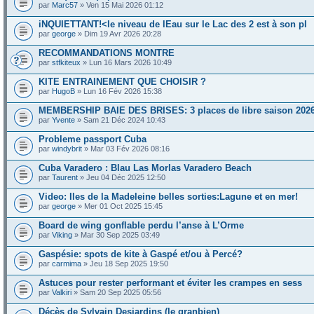
par
Marc57
» Ven 15 Mai 2026 01:12
iNQUIETTANT!<le niveau de lEau sur le Lac des 2 est à son pl
par
george
» Dim 19 Avr 2026 20:28
RECOMMANDATIONS MONTRE
par
stfkiteux
» Lun 16 Mars 2026 10:49
KITE ENTRAINEMENT QUE CHOISIR ?
par
HugoB
» Lun 16 Fév 2026 15:38
MEMBERSHIP BAIE DES BRISES: 3 places de libre saison 202
par
Yvente
» Sam 21 Déc 2024 10:43
Probleme passport Cuba
par
windybrit
» Mar 03 Fév 2026 08:16
Cuba Varadero : Blau Las Morlas Varadero Beach
par
Taurent
» Jeu 04 Déc 2025 12:50
Video: Iles de la Madeleine belles sorties:Lagune et en mer!
par
george
» Mer 01 Oct 2025 15:45
Board de wing gonflable perdu l’anse à L’Orme
par
Viking
» Mar 30 Sep 2025 03:49
Gaspésie: spots de kite à Gaspé et/ou à Percé?
par
carmima
» Jeu 18 Sep 2025 19:50
Astuces pour rester performant et éviter les crampes en sess
par
Valkiri
» Sam 20 Sep 2025 05:56
Décès de Sylvain Desjardins (le granbien)