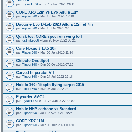
Sonic4
par
Flysurfer64
» Jeu 15 Juin 2023 20:43
CORE XR8 12m vs Evo Allula 12m
par
Flipper360
» Mar 13 Juin 2023 12:19
Duotone Evo D-Lab 2023 Allula 12m et 7m
par
Flipper360
» Mar 16 Mai 2023 22:01
Quick test CORE spectrum wing foil
par
justmike666
» Lun 28 Nov 2022 08:21
Core Nexus 3 13.5-10m
par
Flipper360
» Mar 03 Jan 2023 11:20
Chipolo One Spot
par
Flipper360
» Dim 09 Oct 2022 07:10
Carved Imperator VII
par
Flipper360
» Dim 24 Juil 2022 22:18
Nobile 160x45 split flying carpet 2015
par
Flipper360
» Mar 05 Juil 2022 22:17
Flysurfer VMG2
par
Flysurfer64
» Lun 24 Jan 2022 22:02
Nobile NHP carbone vs Standard
par
Flipper360
» Jeu 22 Avr 2021 20:24
CORE XR7 11M
par
Flipper360
» Mer 09 Juin 2021 09:30