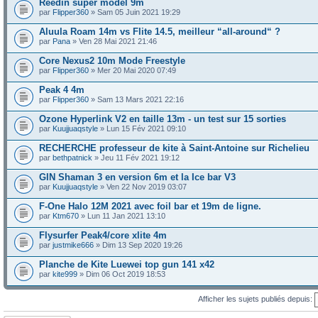
Reedin super model 9m
par
Flipper360
» Sam 05 Juin 2021 19:29
Aluula Roam 14m vs Flite 14.5, meilleur “all-around“ ?
par
Pana
» Ven 28 Mai 2021 21:46
Core Nexus2 10m Mode Freestyle
par
Flipper360
» Mer 20 Mai 2020 07:49
Peak 4 4m
par
Flipper360
» Sam 13 Mars 2021 22:16
Ozone Hyperlink V2 en taille 13m - un test sur 15 sorties
par
Kuujjuaqstyle
» Lun 15 Fév 2021 09:10
RECHERCHE professeur de kite à Saint-Antoine sur Richelieu
par
bethpatnick
» Jeu 11 Fév 2021 19:12
GIN Shaman 3 en version 6m et la Ice bar V3
par
Kuujjuaqstyle
» Ven 22 Nov 2019 03:07
F-One Halo 12M 2021 avec foil bar et 19m de ligne.
par
Ktm670
» Lun 11 Jan 2021 13:10
Flysurfer Peak4/core xlite 4m
par
justmike666
» Dim 13 Sep 2020 19:26
Planche de Kite Luewei top gun 141 x42
par
kite999
» Dim 06 Oct 2019 18:53
Afficher les sujets publiés depuis: