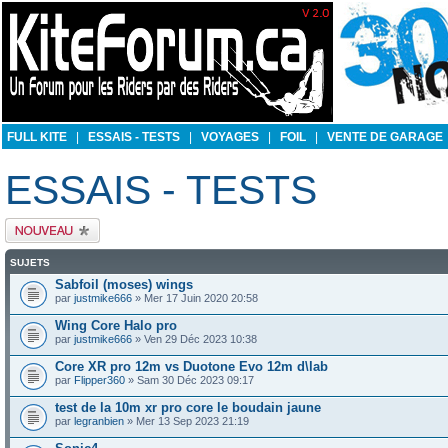
FULL KITE
|
ESSAIS - TESTS
|
VOYAGES
|
FOIL
|
VENTE DE GARAGE
ESSAIS - TESTS
Publier un nouveau
sujet
SUJETS
Sabfoil (moses) wings
par
justmike666
» Mer 17 Juin 2020 20:58
Wing Core Halo pro
par
justmike666
» Ven 29 Déc 2023 10:38
Core XR pro 12m vs Duotone Evo 12m d\lab
par
Flipper360
» Sam 30 Déc 2023 09:17
test de la 10m xr pro core le boudain jaune
par
legranbien
» Mer 13 Sep 2023 21:19