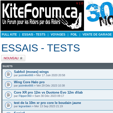
FULL KITE
|
ESSAIS - TESTS
|
VOYAGES
|
FOIL
|
VENTE DE GARAGE
ESSAIS - TESTS
Publier un nouveau
sujet
SUJETS
Sabfoil (moses) wings
par
justmike666
» Mer 17 Juin 2020 20:58
Wing Core Halo pro
par
justmike666
» Ven 29 Déc 2023 10:38
Core XR pro 12m vs Duotone Evo 12m d\lab
par
Flipper360
» Sam 30 Déc 2023 09:17
test de la 10m xr pro core le boudain jaune
par
legranbien
» Mer 13 Sep 2023 21:19