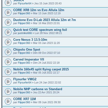
Sonic4
par
Flysurfer64
» Jeu 15 Juin 2023 20:43
CORE XR8 12m vs Evo Allula 12m
par
Flipper360
» Mar 13 Juin 2023 12:19
Duotone Evo D-Lab 2023 Allula 12m et 7m
par
Flipper360
» Mar 16 Mai 2023 22:01
Quick test CORE spectrum wing foil
par
justmike666
» Lun 28 Nov 2022 08:21
Core Nexus 3 13.5-10m
par
Flipper360
» Mar 03 Jan 2023 11:20
Chipolo One Spot
par
Flipper360
» Dim 09 Oct 2022 07:10
Carved Imperator VII
par
Flipper360
» Dim 24 Juil 2022 22:18
Nobile 160x45 split flying carpet 2015
par
Flipper360
» Mar 05 Juil 2022 22:17
Flysurfer VMG2
par
Flysurfer64
» Lun 24 Jan 2022 22:02
Nobile NHP carbone vs Standard
par
Flipper360
» Jeu 22 Avr 2021 20:24
CORE XR7 11M
par
Flipper360
» Mer 09 Juin 2021 09:30