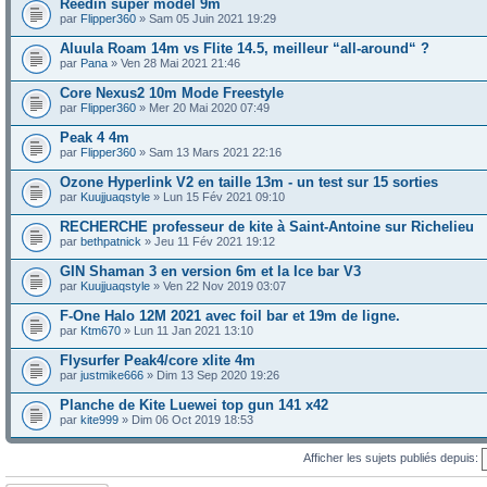
Reedin super model 9m
par
Flipper360
» Sam 05 Juin 2021 19:29
Aluula Roam 14m vs Flite 14.5, meilleur “all-around“ ?
par
Pana
» Ven 28 Mai 2021 21:46
Core Nexus2 10m Mode Freestyle
par
Flipper360
» Mer 20 Mai 2020 07:49
Peak 4 4m
par
Flipper360
» Sam 13 Mars 2021 22:16
Ozone Hyperlink V2 en taille 13m - un test sur 15 sorties
par
Kuujjuaqstyle
» Lun 15 Fév 2021 09:10
RECHERCHE professeur de kite à Saint-Antoine sur Richelieu
par
bethpatnick
» Jeu 11 Fév 2021 19:12
GIN Shaman 3 en version 6m et la Ice bar V3
par
Kuujjuaqstyle
» Ven 22 Nov 2019 03:07
F-One Halo 12M 2021 avec foil bar et 19m de ligne.
par
Ktm670
» Lun 11 Jan 2021 13:10
Flysurfer Peak4/core xlite 4m
par
justmike666
» Dim 13 Sep 2020 19:26
Planche de Kite Luewei top gun 141 x42
par
kite999
» Dim 06 Oct 2019 18:53
Afficher les sujets publiés depuis: