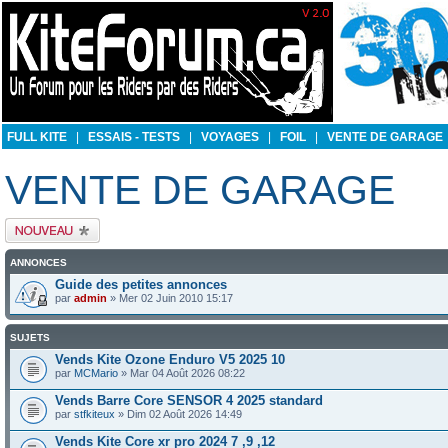
FULL KITE
|
ESSAIS - TESTS
|
VOYAGES
|
FOIL
|
VENTE DE GARAGE
VENTE DE GARAGE
Publier un nouveau
sujet
ANNONCES
Guide des petites annonces
par
admin
» Mer 02 Juin 2010 15:17
SUJETS
Vends Kite Ozone Enduro V5 2025 10
par
MCMario
» Mar 04 Août 2026 08:22
Vends Barre Core SENSOR 4 2025 standard
par
stfkiteux
» Dim 02 Août 2026 14:49
Vends Kite Core xr pro 2024 7 ,9 ,12