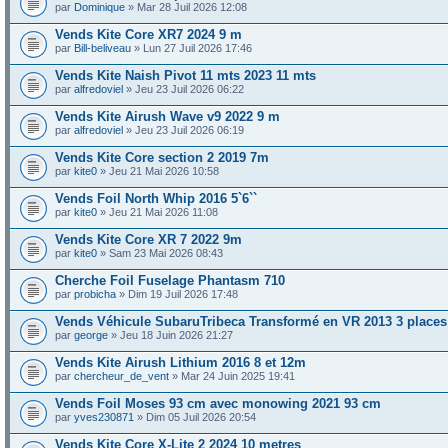
par
Dominique
» Mar 28 Juil 2026 12:08
Vends Kite Core XR7 2024 9 m
par
Bill-beliveau
» Lun 27 Juil 2026 17:46
Vends Kite Naish Pivot 11 mts 2023 11 mts
par
alfredoviel
» Jeu 23 Juil 2026 06:22
Vends Kite Airush Wave v9 2022 9 m
par
alfredoviel
» Jeu 23 Juil 2026 06:19
Vends Kite Core section 2 2019 7m
par
kite0
» Jeu 21 Mai 2026 10:58
Vends Foil North Whip 2016 5`6``
par
kite0
» Jeu 21 Mai 2026 11:08
Vends Kite Core XR 7 2022 9m
par
kite0
» Sam 23 Mai 2026 08:43
Cherche Foil Fuselage Phantasm 710
par
probicha
» Dim 19 Juil 2026 17:48
Vends Véhicule SubaruTribeca Transformé en VR 2013 3 places
par
george
» Jeu 18 Juin 2026 21:27
Vends Kite Airush Lithium 2016 8 et 12m
par
chercheur_de_vent
» Mar 24 Juin 2025 19:41
Vends Foil Moses 93 cm avec monowing 2021 93 cm
par
yves230871
» Dim 05 Juil 2026 20:54
Vends Kite Core X-Lite 2 2024 10 metres