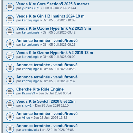
Vends Kite Core Section5 2025 8 metres
par
yves230871
» Dim 05 Juil 2026 20:44
Vends Kite Gin HB Instinct 2024 18 m
par
kenzojungle
» Dim 05 Juil 2026 10:09
Vends Kite Ozone Hyperlink V2 2019 9 m
par
kenzojungle
» Dim 05 Juil 2026 09:42
Annonce terminée - vendu/trouvé
par
kenzojungle
» Dim 05 Juil 2026 09:25
Vends Kite Ozone Hyperlink V2 2019 13 m
par
kenzojungle
» Dim 05 Juil 2026 09:02
Annonce terminée - vendu/trouvé
par
kenzojungle
» Dim 05 Juil 2026 08:26
Annonce terminée - vendu/trouvé
par
kenzojungle
» Dim 05 Juil 2026 07:37
Cherche Kite Ride Engine
par
Kitaine99
» Jeu 02 Juil 2026 06:54
Vends Kite Switch 2020 8 et 12m
par
snow1
» Dim 28 Juin 2026 11:10
Annonce terminée - vendu/trouvé
par
Vince
» Jeu 25 Juin 2026 13:32
Annonce terminée - vendu/trouvé
par
alfredoviel
» Lun 22 Juin 2026 06:06