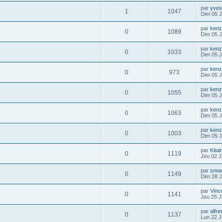
par
yve
1
1047
Dim 05 J
par
kenz
0
1089
Dim 05 J
par
kenz
0
1033
Dim 05 J
par
kenz
0
973
Dim 05 J
par
kenz
0
1055
Dim 05 J
par
kenz
0
1063
Dim 05 J
par
kenz
0
1003
Dim 05 J
par
Kita
0
1119
Jeu 02 J
par
sno
0
1149
Dim 28 J
par
Vinc
0
1141
Jeu 25 J
par
alfre
0
1137
Lun 22 J