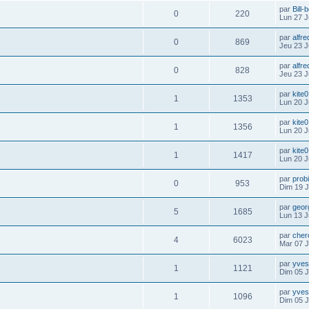
par
Bill-
0
220
Lun 27 J
par
alfre
0
869
Jeu 23 J
par
alfre
0
828
Jeu 23 J
par
kite0
1
1353
Lun 20 J
par
kite0
1
1356
Lun 20 J
par
kite0
1
1417
Lun 20 J
par
prob
0
953
Dim 19 J
par
geor
5
1685
Lun 13 J
par
cher
4
6023
Mar 07 J
par
yve
1
1121
Dim 05 J
par
yve
1
1096
Dim 05 J