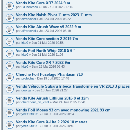
Vends Kite Core XR7 2024 9 m
par
Bill-beliveau
» Lun 27 Juil 2026 17:46
Vends Kite Naish Pivot 11 mts 2023 11 mts
par
alfredoviel
» Jeu 23 Juil 2026 06:22
Vends Kite Airush Wave v9 2022 9 m
par
alfredoviel
» Jeu 23 Juil 2026 06:19
Vends Kite Core section 2 2019 7m
par
kite0
» Jeu 21 Mai 2026 10:58
Vends Foil North Whip 2016 5`6``
par
kite0
» Jeu 21 Mai 2026 11:08
Vends Kite Core XR 7 2022 9m
par
kite0
» Sam 23 Mai 2026 08:43
Cherche Foil Fuselage Phantasm 710
par
probicha
» Dim 19 Juil 2026 17:48
Vends Véhicule SubaruTribeca Transformé en VR 2013 3 places
par
george
» Jeu 18 Juin 2026 21:27
Vends Kite Airush Lithium 2016 8 et 12m
par
chercheur_de_vent
» Mar 24 Juin 2025 19:41
Vends Foil Moses 93 cm avec monowing 2021 93 cm
par
yves230871
» Dim 05 Juil 2026 20:54
Vends Kite Core X-Lite 2 2024 10 metres
par
yves230871
» Dim 05 Juil 2026 20:49