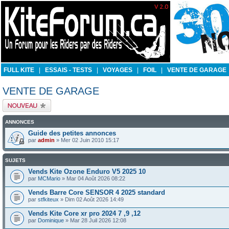
FULL KITE
|
ESSAIS - TESTS
|
VOYAGES
|
FOIL
|
VENTE DE GARAGE
VENTE DE GARAGE
Publier un nouveau
sujet
ANNONCES
Guide des petites annonces
par
admin
» Mer 02 Juin 2010 15:17
SUJETS
Vends Kite Ozone Enduro V5 2025 10
par
MCMario
» Mar 04 Août 2026 08:22
Vends Barre Core SENSOR 4 2025 standard
par
stfkiteux
» Dim 02 Août 2026 14:49
Vends Kite Core xr pro 2024 7 ,9 ,12
par
Dominique
» Mar 28 Juil 2026 12:08