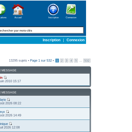
cations
Accueil
Inscription
Connexion
Inscription
|
Connexion
13295 sujets •
Page
1
sur
532
•
...
1
2
3
4
5
532
R MESSAGE
in
uin 2010 15:17
R MESSAGE
ario
oût 2026 08:22
teux
oût 2026 14:49
nique
uil 2026 12:08