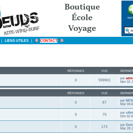
Appli
|
LIENS UTILES
|
CONTACT
RÉPONSES
VUS
DERNIE
par
adm
0
599901
Mer 02 J
RÉPONSES
VUS
DERNIE
par
MCM
0
67
Mar 04 A
par
stfki
0
75
Dim 02 A
par
Domi
0
173
Mar 28 J