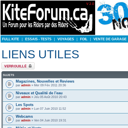
FULL KITE
|
ESSAIS - TESTS
|
VOYAGES
|
FOIL
|
VENTE DE GARAGE
LIENS UTILES
Forum verrouillé
SUJETS
Magazines, Nouvelles et Reviews
par
admin
» Mer 09 Fév 2011 20:36
Niveaux et Qualité de l'eau
par
admin
» Jeu 05 Août 2010 20:43
Les Spots
par
admin
» Lun 07 Juin 2010 11:52
Webcams
par
admin
» Ven 04 Juin 2010 19:31