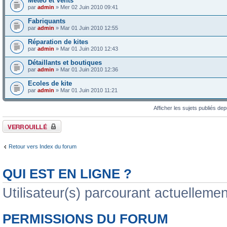
Météo et Vents
par
admin
» Mer 02 Juin 2010 09:41
Fabriquants
par
admin
» Mar 01 Juin 2010 12:55
Réparation de kites
par
admin
» Mar 01 Juin 2010 12:43
Détaillants et boutiques
par
admin
» Mar 01 Juin 2010 12:36
Ecoles de kite
par
admin
» Mar 01 Juin 2010 11:21
Afficher les sujets publiés de
Forum verrouillé
Retour vers Index du forum
QUI EST EN LIGNE ?
Utilisateur(s) parcourant actuellement
PERMISSIONS DU FORUM