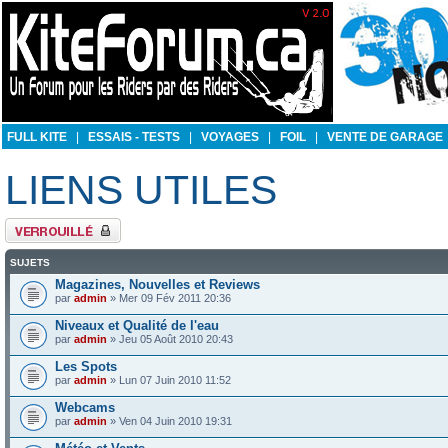
FULL KITE
|
ESSAIS - TESTS
|
VOYAGES
|
FOIL
|
VENTE DE GARAGE
LIENS UTILES
Forum verrouillé
SUJETS
Magazines, Nouvelles et Reviews
par
admin
» Mer 09 Fév 2011 20:36
Niveaux et Qualité de l'eau
par
admin
» Jeu 05 Août 2010 20:43
Les Spots
par
admin
» Lun 07 Juin 2010 11:52
Webcams
par
admin
» Ven 04 Juin 2010 19:31