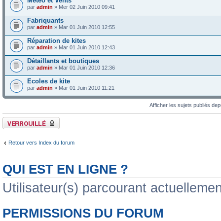
Météo et Vents
par
admin
» Mer 02 Juin 2010 09:41
Fabriquants
par
admin
» Mar 01 Juin 2010 12:55
Réparation de kites
par
admin
» Mar 01 Juin 2010 12:43
Détaillants et boutiques
par
admin
» Mar 01 Juin 2010 12:36
Ecoles de kite
par
admin
» Mar 01 Juin 2010 11:21
Afficher les sujets publiés de
Forum verrouillé
Retour vers Index du forum
QUI EST EN LIGNE ?
Utilisateur(s) parcourant actuellement
PERMISSIONS DU FORUM