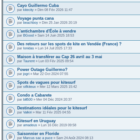
Cayo Guillermo Cuba
par
kitecity
» Dim 08 Fév 2026 11:47
Voyage punta cana
par
beachboy
» Dim 25 Jan 2026 20:19
L'antichambre d'Éole à vendre
par
BGood
» Sam 14 Juin 2025 18:53
Des retours sur les spots de kite en Vendée (France) ?
par
Ionidas
» Lun 14 Juil 2025 17:33
Maison à transférer au Cap 26 avril au 3 mai
par
Taurent
» Lun 03 Fév 2025 09:54
Power Outage Guillermo?
par
jogri
» Mar 22 Oct 2024 07:55
Spots de vagues pour kitesurf
par
stfkiteux
» Mer 12 Mars 2025 15:42
Condo a Cabarete
par
bill500
» Mer 04 Déc 2024 20:37
Destinations idéales pour le kitesurf
par
Valkiri
» Mar 11 Fév 2025 04:55
Kitesurf en Uruguay
par
amadeus
» Lun 16 Déc 2019 09:58
Saisonnier en Floride
par
Marcus sac a puce
» Sam 24 Août 2024 08:13