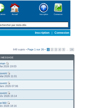
cations
Accueil
Inscription
Connexion
Inscription
|
Connexion
648 sujets •
Page
1
sur
26
•
...
1
2
3
4
5
26
R MESSAGE
mman
ai 2026 19:03
uvent
Mai 2026 11:01
uvent
Mars 2026 07:06
uvent
Fév 2026 15:14
per360
Fév 2026 18:16