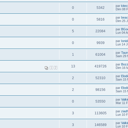
par
kitec
0
5342
Dim 08 
par
bea
0
5816
Dim 25 
par
BGo
5
22084
Lun 04 A
par
Ioni
0
9939
Lun 14 J
par
Taur
1
61004
Sam 29 
par
Boz
13
419726
Dim 16 
1
2
par
Elod
2
52310
Sam 15 
par
Elod
2
98156
Sam 15 
par
Valki
0
53550
Mar 11 
par
ziad
3
113605
Lun 10 
par
Valki
3
146589
Lun 10 