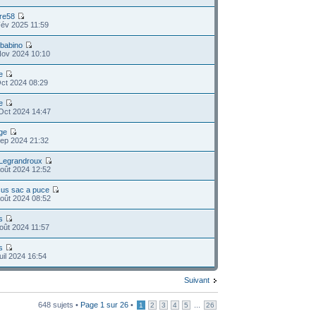
ure58
Fév 2025 11:59
obabino
Nov 2024 10:10
le
ct 2024 08:29
le
Oct 2024 14:47
ge
Sep 2024 21:32
 Legrandroux
oût 2024 12:52
us sac a puce
oût 2024 08:52
s
oût 2024 11:57
s
uil 2024 16:54
Suivant
648 sujets •
Page
1
sur
26
•
...
1
2
3
4
5
26