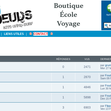
Appli
|
LIENS UTILES
|
CONTACT
RÉPONSES
VUS
DERNIE
par
gru
0
2471
Mer 27 M
par
Foud
1
2870
Sam 09 
par
Foud
1
4846
Lun 30 
par
Foud
1
5898
Dim 15 
par
Flip
3
6903
Ven 13 