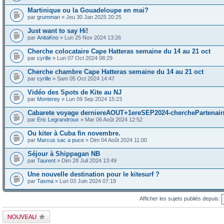
Martinique ou la Gouadeloupe en mai?
par
grumman
» Jeu 30 Jan 2025 20:25
Just want to say Hi!
par
AnitaKno
» Lun 25 Nov 2024 13:26
Cherche colocataire Cape Hatteras semaine du 14 au 21 oct
par
cyrille
» Lun 07 Oct 2024 08:29
Cherche chambre Cape Hatteras semaine du 14 au 21 oct
par
cyrille
» Sam 05 Oct 2024 14:47
Vidéo des Spots de Kite au NJ
par
Monterey
» Lun 09 Sep 2024 15:23
Cabarete voyage derniereAOUT+1ereSEP2024-cherchePartenair(
par
Eric Legrandroux
» Mar 06 Août 2024 12:52
Ou kiter à Cuba fin novembre.
par
Marcus sac a puce
» Dim 04 Août 2024 11:00
Séjour à Shippagan NB
par
Taurent
» Dim 28 Juil 2024 13:49
Une nouvelle destination pour le kitesurf ?
par
Tasma
» Lun 03 Juin 2024 07:19
Afficher les sujets publiés depuis:
Publier un nouveau
sujet