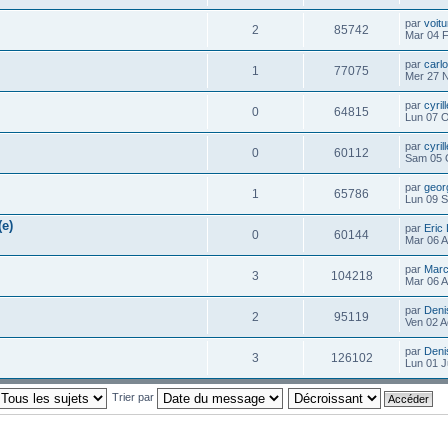
par
voit
2
85742
Mar 04 
par
carl
1
77075
Mer 27 
par
cyril
0
64815
Lun 07 O
par
cyril
0
60112
Sam 05 
par
geor
1
65786
Lun 09 
e)
par
Eric
0
60144
Mar 06 A
par
Marc
3
104218
Mar 06 A
par
Deni
2
95119
Ven 02 A
par
Deni
3
126102
Lun 01 J
Trier par