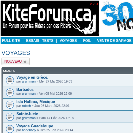
FULL KITE
|
ESSAIS - TESTS
|
VOYAGES
|
FOIL
|
VENTE DE GARAGE
VOYAGES
Publier un nouveau
sujet
SUJETS
Voyage en Grèce.
par
grumman
» Mer 27 Mai 2026 19:03
Barbades
par
grumman
» Ven 08 Mai 2026 22:09
Isla Holbox, Mexique
par
robinh
» Jeu 26 Mars 2026 22:01
Sainte-lucie
par
grumman
» Sam 14 Fév 2026 12:18
Voyage Guadeloupe
par
beachboy
» Dim 25 Jan 2026 20:14