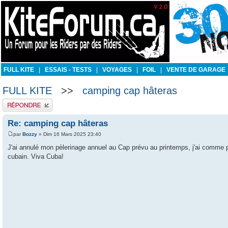
FULL KITE
|
ESSAIS - TESTS
|
VOYAGES
|
FOIL
|
VENTE DE GARAGE
FULL KITE
>>
camping cap hâteras
Publier une réponse
Re: camping cap hâteras
par
Bozzy
» Dim 16 Mars 2025 23:40
J'ai annulé mon pèlerinage annuel au Cap prévu au printemps, j'ai comme
cubain. Viva Cuba!