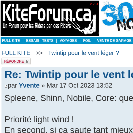
FULL KITE
|
ESSAIS - TESTS
|
VOYAGES
|
FOIL
|
VENTE DE GARAGE
FULL KITE
>>
Twintip pour le vent léger ?
Publier une réponse
Re: Twintip pour le vent 
par
Yvente
» Mar 17 Oct 2023 13:52
Spleene, Shinn, Nobile, Core: que
Priorité light wind !
En second, si ça saute tant mieux