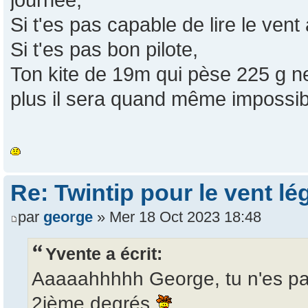
Si t'es pas capable de lire le vent 
Si t'es pas bon pilote,
Ton kite de 19m qui pèse 225 g ne t
plus il sera quand même impossibl
Re: Twintip pour le vent lé
par
george
» Mer 18 Oct 2023 18:48
Yvente a écrit:
Aaaaahhhhh George, tu n'es pas
2ième degrés