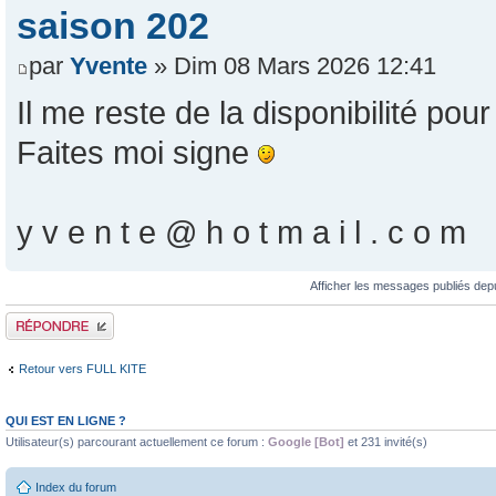
saison 202
par
Yvente
» Dim 08 Mars 2026 12:41
Il me reste de la disponibilité pou
Faites moi signe
y v e n t e @ h o t m a i l . c o m
Afficher les messages publiés dep
Publier une réponse
Retour vers FULL KITE
QUI EST EN LIGNE ?
Utilisateur(s) parcourant actuellement ce forum :
Google [Bot]
et 231 invité(s)
Index du forum