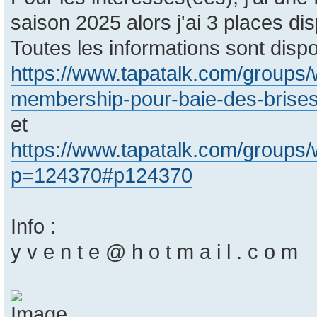
saison 2025 alors j'ai 3 places di
Toutes les informations sont dispo
https://www.tapatalk.com/groups/w
membership-pour-baie-des-brises
et
https://www.tapatalk.com/groups/
p=124370#p124370
Info :
y v e n t e @ h o t m a i l . c o m