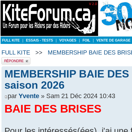
FULL KITE
|
ESSAIS - TESTS
|
VOYAGES
|
FOIL
|
VENTE DE GARAGE
FULL KITE
>>
MEMBERSHIP BAIE DES BRISES: 
Publier une réponse
MEMBERSHIP BAIE DES BR
saison 2026
par
Yvente
» Sam 21 Déc 2024 10:43
BAIE DES BRISES
Pour les intéressés(ées), j'ai une f