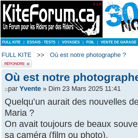
FULL KITE
|
ESSAIS - TESTS
|
VOYAGES
|
FOIL
|
VENTE DE GARAGE
FULL KITE
>>
Où est notre photographe ?
Publier une réponse
Où est notre photograph
par
Yvente
» Dim 23 Mars 2025 11:41
Quelqu'un aurait des nouvelles d
Maria ?
On avait toujours de beaux souve
sa caméra (film ou photo).