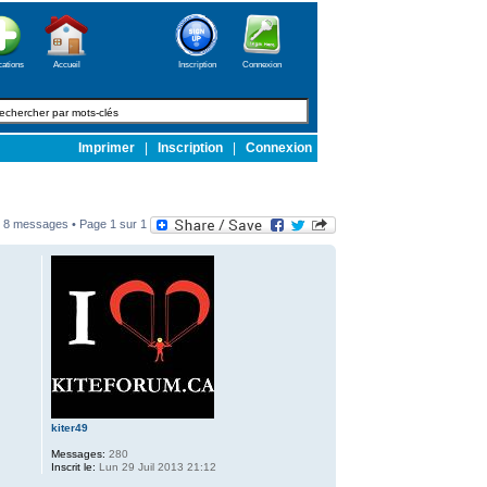
cations
Accueil
Inscription
Connexion
Imprimer
|
Inscription
|
Connexion
8 messages • Page
1
sur
1
kiter49
Messages:
280
Inscrit le:
Lun 29 Juil 2013 21:12