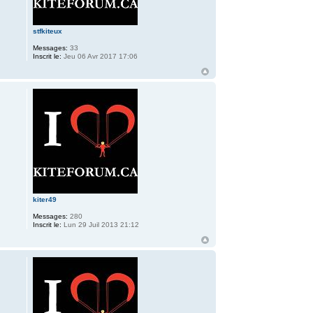
stfkiteux
Messages:
33
Inscrit le:
Jeu 06 Avr 2017 17:06
kiter49
Messages:
280
Inscrit le:
Lun 29 Juil 2013 21:12