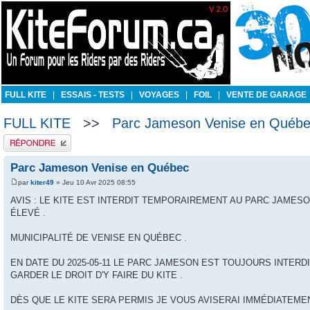
FULL KITE
|
ESSAIS - TESTS
|
VOYAGES
|
FOIL
|
VENTE DE GARAGE
FULL KITE
>>
Parc Jameson Venise en Québ
Publier une réponse
Parc Jameson Venise en Québec
par
kiter49
» Jeu 10 Avr 2025 08:55
AVIS : LE KITE EST INTERDIT TEMPORAIREMENT AU PARC JAMES
ÉLEVÉ .
MUNICIPALITÉ DE VENISE EN QUÉBEC .
EN DATE DU 2025-05-11 LE PARC JAMESON EST TOUJOURS INTERD
GARDER LE DROIT D'Y FAIRE DU KITE .
DÈS QUE LE KITE SERA PERMIS JE VOUS AVISERAI IMMÉDIATEMEN