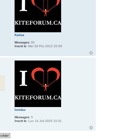
Kailua
Messages:
92
Inscrit le:
Mer 29 Fév 2012 20:59
Ionidas
Messages:
5
Inscrit le:
Lun 14 Juil 2025 10:31