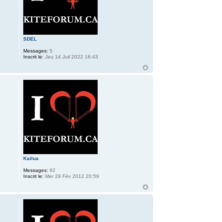
SDEL
Messages:
5
Inscrit le:
Jeu 14 Juil 2022 16:43
Kailua
Messages:
92
Inscrit le:
Mer 29 Fév 2012 20:59