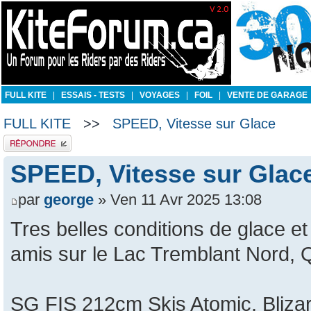
FULL KITE
|
ESSAIS - TESTS
|
VOYAGES
|
FOIL
|
VENTE DE GARAGE
FULL KITE
>>
SPEED, Vitesse sur Glace
Publier une réponse
SPEED, Vitesse sur Glac
par
george
» Ven 11 Avr 2025 13:08
Tres belles conditions de glace et
amis sur le Lac Tremblant Nord,
SG FIS 212cm Skis Atomic, Blizar