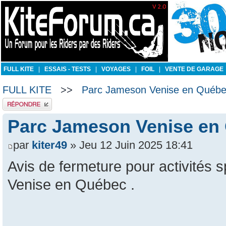
FULL KITE
|
ESSAIS - TESTS
|
VOYAGES
|
FOIL
|
VENTE DE GARAGE
FULL KITE
>>
Parc Jameson Venise en Québ
Publier une réponse
Parc Jameson Venise en
par
kiter49
» Jeu 12 Juin 2025 18:41
Avis de fermeture pour activités
Venise en Québec .