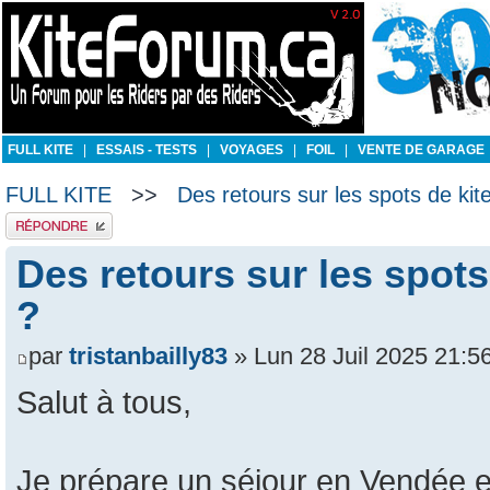
FULL KITE
|
ESSAIS - TESTS
|
VOYAGES
|
FOIL
|
VENTE DE GARAGE
FULL KITE
>>
Des retours sur les spots de ki
Publier une réponse
Des retours sur les spots
?
par
tristanbailly83
» Lun 28 Juil 2025 21:5
Salut à tous,
Je prépare un séjour en Vendée et 